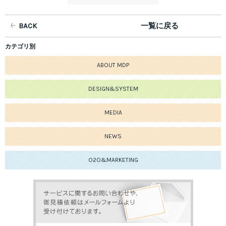
BACK
一覧に戻る
カテゴリ別
ABOUT MDP
DESIGN&SYSTEM
MEDIA
NEWS
O2O&MARKETING