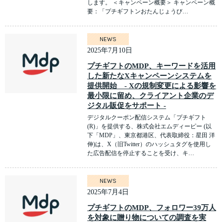
します。 ＜キャンペーン概要＞ キャンペーン概
要：「プチギフトンおたんじょうび…
NEWS
2025年7月10日
プチギフトのMDP、キーワードを活用
した新たなXキャンペーンシステムを
提供開始 - Xの規制変更による影響を
最小限に留め、クライアント企業のデ
ジタル販促をサポート -
デジタルクーポン配信システム「プチギフト
(R)」を提供する、株式会社エムディーピー (以
下「MDP」、東京都港区、代表取締役：星田 洋
伸)は、X（旧Twitter）のハッシュタグを使用し
た広告配信を停止することを受け、キ…
NEWS
2025年7月4日
プチギフトのMDP、フォロワー39万人
を対象に贈り物についての調査を実