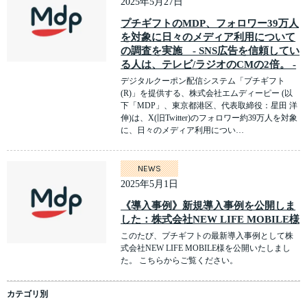
2025年5月27日
プチギフトのMDP、フォロワー39万人
を対象に日々のメディア利用について
の調査を実施 - SNS広告を信頼してい
る人は、テレビ/ラジオのCMの2倍。 -
デジタルクーポン配信システム「プチギフト
(R)」を提供する、株式会社エムディーピー (以
下「MDP」、東京都港区、代表取締役：星田 洋
伸)は、X(旧Twitter)のフォロワー約39万人を対象
に、日々のメディア利用につい…
NEWS
2025年5月1日
《導入事例》新規導入事例を公開しま
した：株式会社NEW LIFE MOBILE様
このたび、プチギフトの最新導入事例として株
式会社NEW LIFE MOBILE様を公開いたしまし
た。 こちらからご覧ください。
カテゴリ別