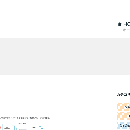
H
ホー
カテゴ
AB
O2O&