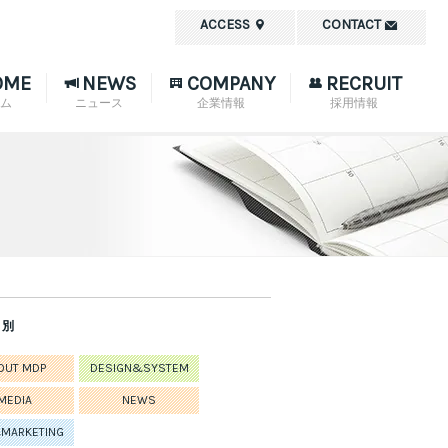
ACCESS
CONTACT
OME
NEWS
COMPANY
RECRUIT
ム
ニュース
企業情報
採用情報
リ別
OUT MDP
DESIGN&SYSTEM
MEDIA
NEWS
MARKETING