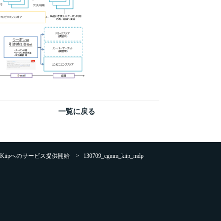
一覧に戻る
Gift:Kiipへのサービス提供開始
>
130709_cgmm_kiip_mdp