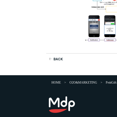
BACK
HOME
>
O2O&MARKETING
>
Petit